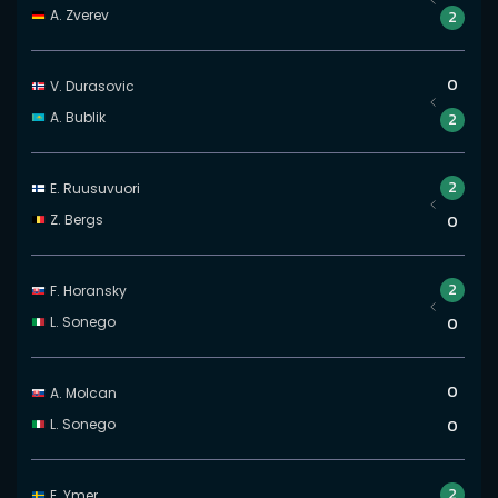
A. Zverev
2
0
V. Durasovic
A. Bublik
2
2
E. Ruusuvuori
Z. Bergs
0
2
F. Horansky
L. Sonego
0
0
A. Molcan
L. Sonego
0
2
E. Ymer