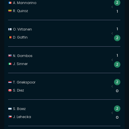
2
A. Mannarino
R. Quiroz
1
1
O. Virtanen
D. Goffin
2
1
N. Gombos
J. Sinner
2
2
T. Griekspoor
S. Diez
0
2
S. Baez
J. Lehecka
0