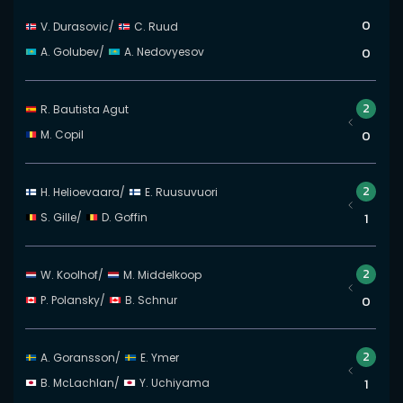
0
V. Durasovic
/
C. Ruud
A. Golubev
/
A. Nedovyesov
0
2
R. Bautista Agut
M. Copil
0
2
H. Helioevaara
/
E. Ruusuvuori
S. Gille
/
D. Goffin
1
2
W. Koolhof
/
M. Middelkoop
P. Polansky
/
B. Schnur
0
2
A. Goransson
/
E. Ymer
B. McLachlan
/
Y. Uchiyama
1