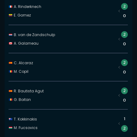
2
A. Rinderknech
E. Gomez
0
2
B. van de Zandschulp
A. Galarneau
0
2
C. Alcaraz
M. Copil
0
2
R. Bautista Agut
G. Boitan
0
1
T. Kokkinakis
M. Fucsovics
2