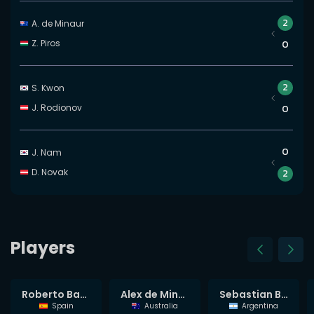
2
A. de Minaur
Z. Piros
0
2
S. Kwon
J. Rodionov
0
0
J. Nam
D. Novak
2
Players
Elias Ymer
Roberto Bautista Agut
Alex de Minaur
Sebastian Baez
Sweden
Spain
Australia
Argentina