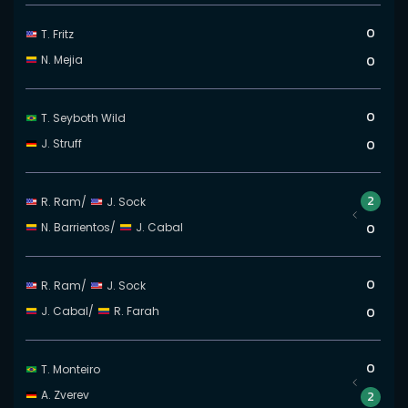
0
T. Fritz
N. Mejia
0
0
T. Seyboth Wild
J. Struff
0
2
R. Ram
/
J. Sock
N. Barrientos
/
J. Cabal
0
0
R. Ram
/
J. Sock
J. Cabal
/
R. Farah
0
0
T. Monteiro
A. Zverev
2