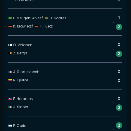
1
F. Meligeni Alves
/
B. Soares
K. Krawietz
/
T. Puetz
2
0
O. Virtanen
Z. Bergs
2
0
A. Rinderknech
R. Quiroz
0
0
F. Horansky
J. Sinner
2
2
F. Coria