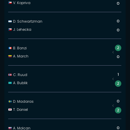
V. Kopriva
0
0
D. Schwartzman
J. Lehecka
0
2
B. Bonzi
A. March
0
1
C. Ruud
A. Bublik
2
0
D. Madaras
T. Daniel
2
0
A. Molcan