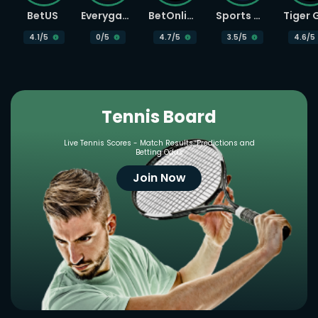
BetUS
Everygame
BetOnline
Sports Betting
4.1
/5
0
/5
4.7
/5
3.5
/5
4.6
/5
Tennis Board
Live Tennis Scores - Match Results, Predictions and
Betting Odds
Join Now