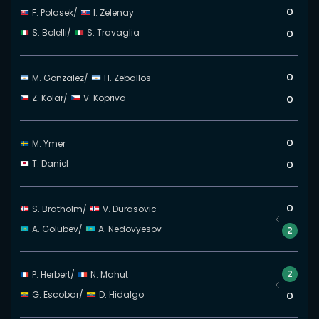
0
F. Polasek
/
I. Zelenay
S. Bolelli
/
S. Travaglia
0
0
M. Gonzalez
/
H. Zeballos
Z. Kolar
/
V. Kopriva
0
0
M. Ymer
T. Daniel
0
0
S. Bratholm
/
V. Durasovic
A. Golubev
/
A. Nedovyesov
2
2
P. Herbert
/
N. Mahut
G. Escobar
/
D. Hidalgo
0