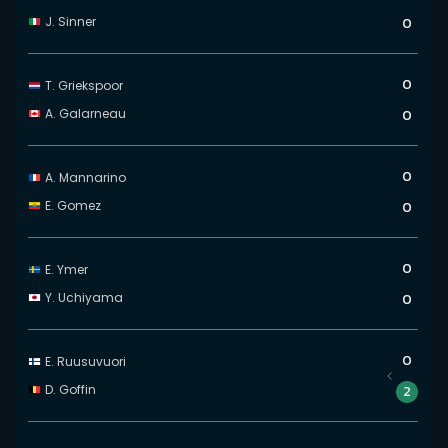
J. Sinner
0
0
T. Griekspoor
A. Galarneau
0
0
A. Mannarino
E. Gomez
0
0
E. Ymer
Y. Uchiyama
0
0
E. Ruusuvuori
D. Goffin
2