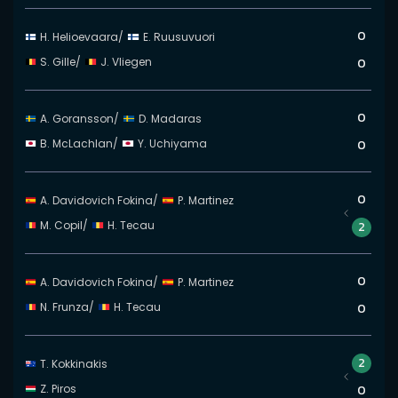
0
H. Helioevaara
/
E. Ruusuvuori
S. Gille
/
J. Vliegen
0
0
A. Goransson
/
D. Madaras
B. McLachlan
/
Y. Uchiyama
0
0
A. Davidovich Fokina
/
P. Martinez
M. Copil
/
H. Tecau
2
0
A. Davidovich Fokina
/
P. Martinez
N. Frunza
/
H. Tecau
0
2
T. Kokkinakis
Z. Piros
0