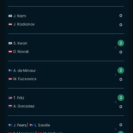
0
J. Nam
J. Rodionov
0
2
S. Kwon
D. Novak
0
2
A. de Minaur
M. Fucsovics
0
2
T. Fritz
A. Gonzalez
0
0
J. Peers
/
L. Saville