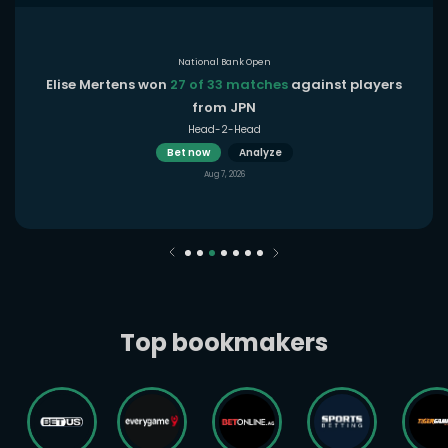
National Bank Open
Elise Mertens won
27 of 33 matches
against players
from JPN
Head-2-Head
Bet now
Analyze
Aug 7, 2026
Top bookmakers