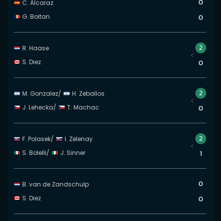
0
C. Alcaraz
G. Boitan
0
2
R. Haase
S. Diez
0
2
M. Gonzalez
/
H. Zeballos
J. Lehecka
/
T. Machac
0
2
F. Polasek
/
I. Zelenay
S. Bolelli
/
J. Sinner
1
0
B. van de Zandschulp
S. Diez
0