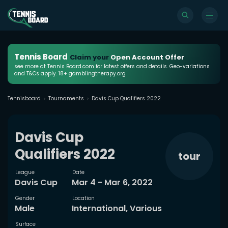
Tennis Board
Claim your
Open Account Offer
see more at Tennis Board.com for latest offers and details. Geo-variations
and T&Cs apply. 18+ gamblingtherapy.org
Tennisboard
Tournaments
Davis Cup Qualifiers 2022
Davis Cup
Qualifiers 2022
tour
League
Date
Davis Cup
Mar 4 - Mar 6, 2022
Gender
Location
Male
International, Various
Surface