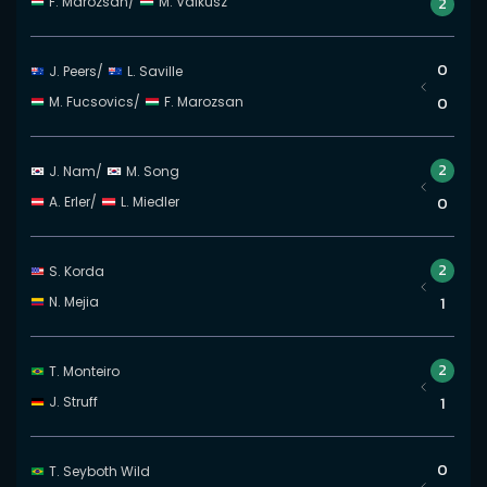
F. Marozsan
/
M. Valkusz
2
0
J. Peers
/
L. Saville
M. Fucsovics
/
F. Marozsan
0
2
J. Nam
/
M. Song
A. Erler
/
L. Miedler
0
2
S. Korda
N. Mejia
1
2
T. Monteiro
J. Struff
1
0
T. Seyboth Wild