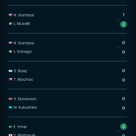
1
N. Gombos
L. Musetti
2
0
N. Gombos
L. Sonego
0
0
S. Baez
T. Machac
0
0
V. Durasovic
M. Kukushkin
0
2
E. Ymer
Y. Watanuki
0